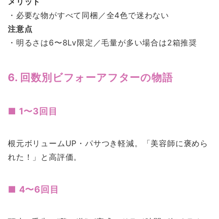
メリット
・必要な物がすべて同梱／全4色で迷わない
注意点
・明るさは6〜8Lv限定／毛量が多い場合は2箱推奨
6. 回数別ビフォーアフターの物語
■ 1〜3回目
根元ボリュームUP・パサつき軽減。「美容師に褒めら
れた！」と高評価。
■ 4〜6回目