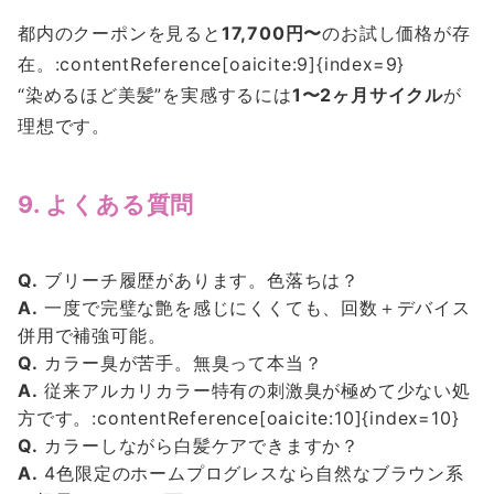
都内のクーポンを見ると
17,700円〜
のお試し価格が存
在。:contentReference[oaicite:9]{index=9}
“染めるほど美髪”を実感するには
1〜2ヶ月サイクル
が
理想です。
9. よくある質問
Q.
ブリーチ履歴があります。色落ちは？
A.
一度で完璧な艶を感じにくくても、回数＋デバイス
併用で補強可能。
Q.
カラー臭が苦手。無臭って本当？
A.
従来アルカリカラー特有の刺激臭が極めて少ない処
方です。:contentReference[oaicite:10]{index=10}
Q.
カラーしながら白髪ケアできますか？
A.
4色限定のホームプログレスなら自然なブラウン系