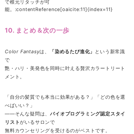
で根元リタッチが可
能。:contentReference[oaicite:11]{index=11}
10. まとめ＆次の一歩
Color Fantasy
は、
「染めるたび進化」
という新常識
で
艶・ハリ・美発色を同時に叶える贅沢カラートリート
メント。
「自分の髪質でも本当に効果がある？」「どの色を選
べばいい？」
――そんな疑問は、
バイオプログラミング認定スタイ
リスト
がいるサロンで
無料カウンセリングを受けるのがベストです。