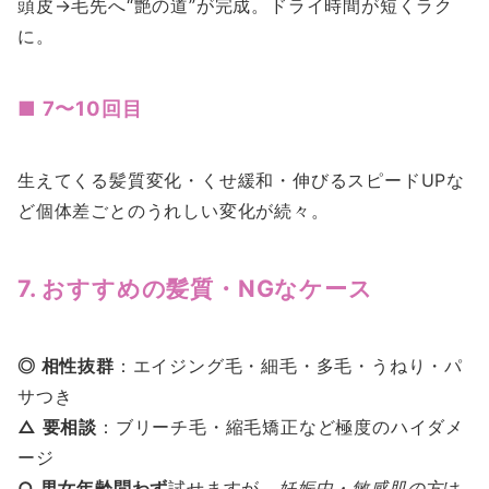
頭皮→毛先へ“艶の道”が完成。ドライ時間が短くラク
に。
■ 7〜10回目
生えてくる髪質変化・くせ緩和・伸びるスピードUPな
ど個体差ごとのうれしい変化が続々。
7. おすすめの髪質・NGなケース
◎ 相性抜群
：エイジング毛・細毛・多毛・うねり・パ
サつき
△ 要相談
：ブリーチ毛・縮毛矯正など極度のハイダメ
ージ
○ 男女年齢問わず
試せますが、
妊娠中・敏感肌の方
は