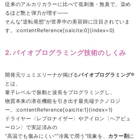
従来のアルカリカラーに比べて低刺激・無臭で、染め
るほど艶と弾力が増す――
そんな“逆転発想”が世界中の美容師に注目されていま
す。:contentReference[oaicite:0]{index=0}
2. バイオプログラミング技術のしくみ
開発元リュミエリーナが掲げる
バイオプログラミング®
とは、
量子レベルで振動と波長をプログラミングし、
物質本来の潜在機能を引き出す最先端テクノロジ
ー。:contentReference[oaicite:1]{index=1}
ドライヤー〈レプロナイザー〉やアイロン〈ヘアビュ
ーロン〉で実証済みの
“高温でも傷みにくい”“冷風で潤う”現象を、
カラー剤
に