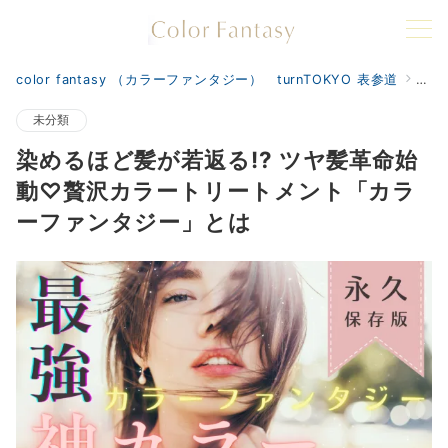
color fantasy （カラーファンタジー） turnTOKYO 表参道
col
未分類
染めるほど髪が若返る!? ツヤ髪革命始
動♡贅沢カラートリートメント「カラ
ーファンタジー」とは