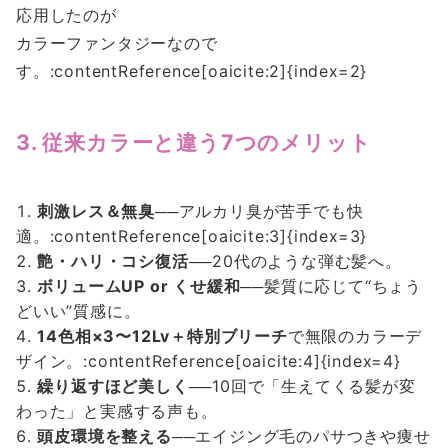
応用したのが
カラーファンタジーなので
す。:contentReference[oaicite:2]{index=2}
3. 従来カラーと違う7つのメリット
刺激レス＆無臭
──アルカリ臭が苦手でも快
適。:contentReference[oaicite:3]{index=3}
艶・ハリ・コシ復活
──20代のような弾む髪へ。
ボリュームUP or くせ緩和
──髪質に応じて“ちょう
どいい”質感に。
14色相×3〜12Lv＋特別ブリーチ
で無限のカラーデ
ザイン。:contentReference[oaicite:4]{index=4}
繰り返すほど美しく
──10回で「生えてくる髪が変
わった」と実感する声も。
頭皮環境を整える
──エイジング毛のパサつきや痩せ