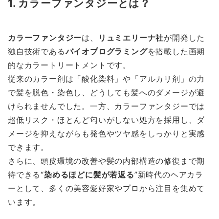
1. カラーファンタジーとは？
カラーファンタジー
は、
リュミエリーナ社
が開発した
独自技術である
バイオプログラミング
を搭載した画期
的なカラートリートメントです。
従来のカラー剤は「酸化染料」や「アルカリ剤」の力
で髪を脱色・染色し、どうしても髪へのダメージが避
けられませんでした。一方、カラーファンタジーでは
超低リスク・ほとんど匂いがしない処方を採用し、ダ
メージを抑えながらも発色やツヤ感をしっかりと実感
できます。
さらに、頭皮環境の改善や髪の内部構造の修復まで期
待できる“
染めるほどに髪が若返る
”新時代のヘアカラ
ーとして、多くの美容愛好家やプロから注目を集めて
います。