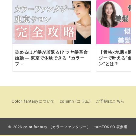
染めるほど髪が若返る!? ツヤ髪革命
【骨格×地肌×艶
始動 ― 東京で体験できる『カラー
ジーで叶える“似
フ...
ン”とは？
Color fantasyについて
column (コラム)
ご予約はこちら
© 2026
color fantasy （カラーファンタジー） turnTOKYO 表参道