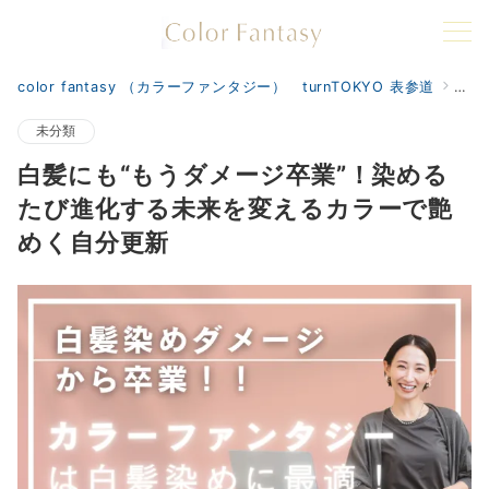
color fantasy （カラーファンタジー） turnTOKYO 表参道
col
未分類
白髪にも“もうダメージ卒業”！染める
たび進化する未来を変えるカラーで艶
めく自分更新